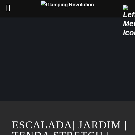
Skip
to
content
ESCALADA| JARDIM |