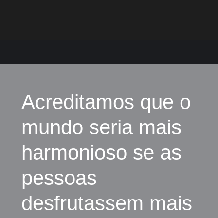
Acreditamos que o
mundo seria mais
harmonioso se as
pessoas
desfrutassem mais