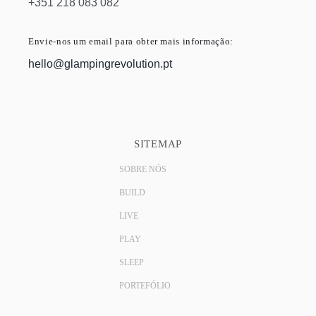
+351 218 083 082
Envie-nos um email para obter mais informação:
hello@glampingrevolution.pt
SITEMAP
SOBRE NÓS
BUILD
LIVE
PLAY
SLEEP
PORTEFÓLIO