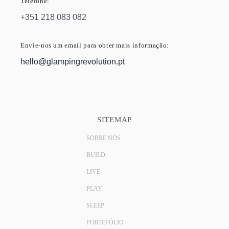
Telefone:
+351 218 083 082
Envie-nos um email para obter mais informação:
hello@glampingrevolution.pt
SITEMAP
SOBRE NÓS
BUILD
LIVE
PLAY
SLEEP
PORTEFÓLIO